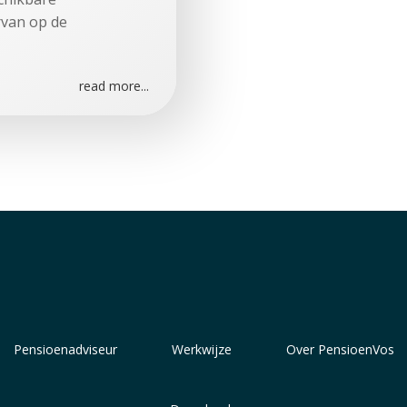
rvan op de
read more...
Pensioenadviseur
Werkwijze
Over PensioenVos