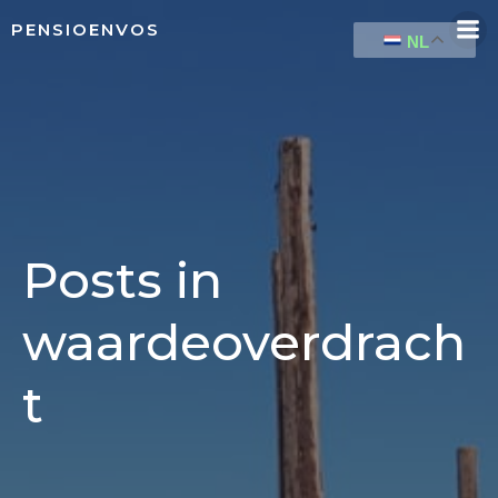
Naar
PENSIOENVOS
de
NL
inhoud
springen
Posts in
waardeoverdrach
t