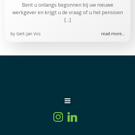
Bent u onlangs begonnen bij uw nieuwe
werkgever en krijgt u de vraag of u het pensioen
[…]
by
Gert-Jan Vos
read more...